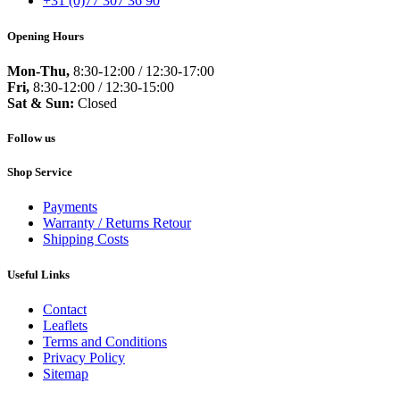
+31 (0)77 307 36 90
Opening Hours
Mon-Thu,
8:30-12:00 / 12:30-17:00
Fri,
8:30-12:00 / 12:30-15:00
Sat & Sun:
Closed
Follow us
Shop Service
Payments
Warranty / Returns Retour
Shipping Costs
Useful Links
Contact
Leaflets
Terms and Conditions
Privacy Policy
Sitemap