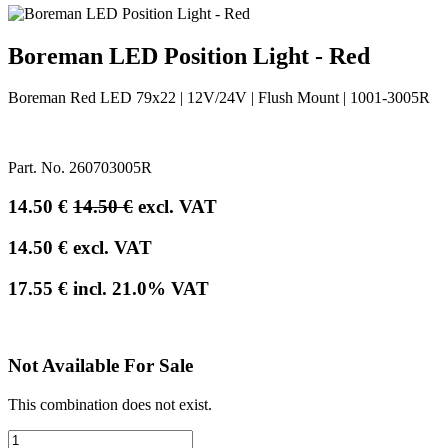
Boreman LED Position Light - Red
Boreman Red LED 79x22 | 12V/24V | Flush Mount | 1001-3005R
Part. No.
260703005R
14.50
€
14.50
€
excl. VAT
14.50
€
excl. VAT
17.55
€
incl.
21.0
% VAT
Not Available For Sale
This combination does not exist.