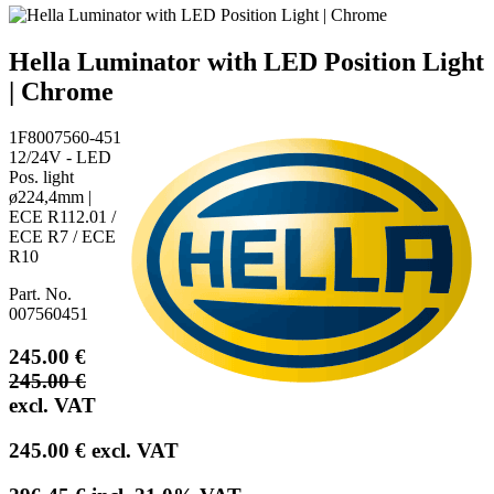
Hella Luminator with LED Position Light
| Chrome
1F8007560-451
12/24V - LED
Pos. light
ø224,4mm |
ECE R112.01 /
ECE R7 / ECE
R10
Part. No.
007560451
245.00
€
245.00
€
excl. VAT
245.00
€
excl. VAT